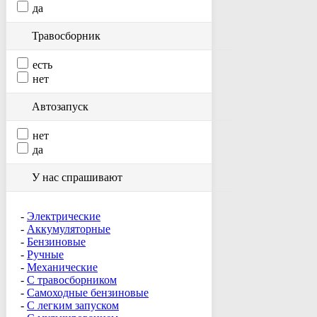
да
Травосборник
есть
нет
Автозапуск
нет
да
У нас спрашивают
Электрические
Аккумуляторные
Бензиновые
Ручные
Механические
С травосборником
Самоходные бензиновые
С легким запуском