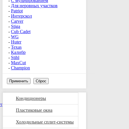
С мульчированием
Для неровных участков
Patriot
Интерскол
Carver
Stiga
Cub Cadet
WG
Huter
Texas
Калибр
Stihl
MaxCut
Champion
Применить
Сброс
Кондиционеры
Пластиковые окна
Холодильные сплит-системы