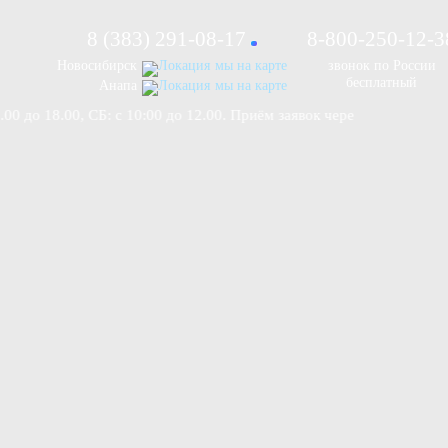
8 (383) 291-08-17
8-800-250-12-3
Новосибирск
мы на карте
звонок
по России
бесплатный
Анапа
мы на карте
18.00, СБ: c 10:00 до 12.00. Приём заявок через интернет-магазин 