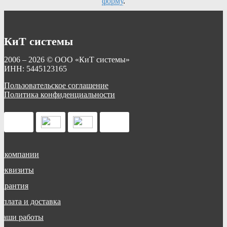
форму
.
КиТ системы
2006 – 2026 © ООО «КиТ системы»
ИНН: 5445123165
Пользовательское соглашение
Политика конфиденциальности
О компании
Реквизиты
Гарантия
Оплата и доставка
Наши работы