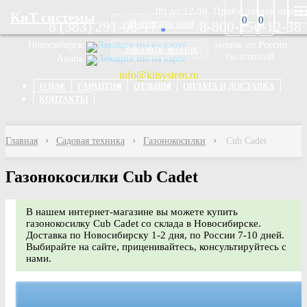
с 09.00 до 18.00, СБ: c 10:00 до 12.00. Приём заявок через интерн
Перейти к основному содержанию
КиТ системы
0
0
Написать нам
8 (383) 291-08-17
8-800-250-12-38
Новосибирск
мы на карте
звонок
по России
Заказать звонок
бесплатный
Анапа
мы на карте
info@kitsystem.ru
О НАС
ГАРАНТИЯ
ОТЗЫВЫ
ОПЛАТА И ДОСТАВКА
КОНТАКТЫ
Главная
Садовая техника
Газонокосилки
Cub Cadet
Газонокосилки Cub Cadet
В нашем интернет-магазине вы можете купить
газонокосилку Cub Cadet со склада в Новосибирске.
Доставка по Новосибирску 1-2 дня, по России 7-10 дней.
Выбирайте на сайте, приценивайтесь, консультируйтесь с
нами.