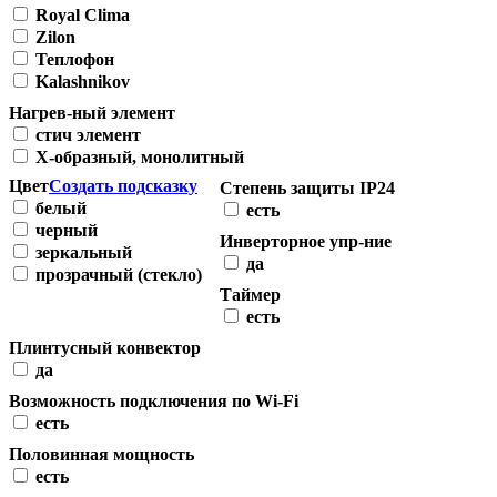
Royal Clima
Zilon
Теплофон
Kalashnikov
Нагрев-ный элемент
стич элемент
Х-образный, монолитный
Цвет
Создать подсказку
Степень защиты IP24
белый
есть
черный
Инверторное упр-ние
зеркальный
да
прозрачный (стекло)
Таймер
есть
Плинтусный конвектор
да
Возможность подключения по Wi-Fi
есть
Половинная мощность
есть