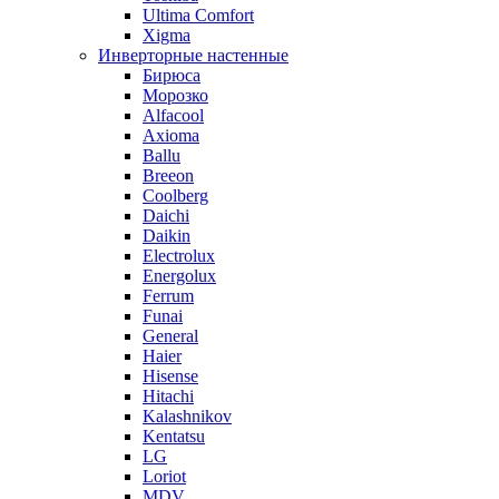
Ultima Comfort
Xigma
Инверторные настенные
Бирюса
Морозко
Alfacool
Axioma
Ballu
Breeon
Coolberg
Daichi
Daikin
Electrolux
Energolux
Ferrum
Funai
General
Haier
Hisense
Hitachi
Kalashnikov
Kentatsu
LG
Loriot
MDV