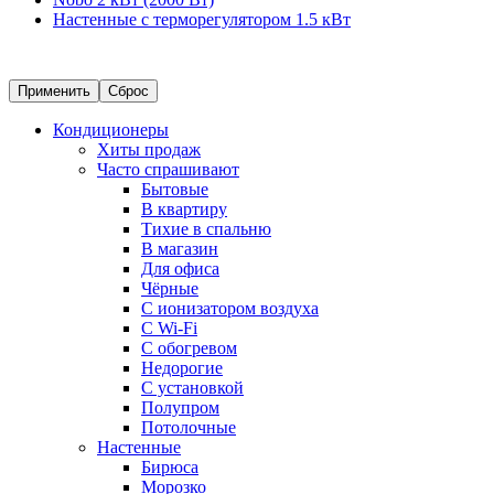
Настенные с терморегулятором 1.5 кВт
Применить
Сброс
Кондиционеры
Хиты продаж
Часто спрашивают
Бытовые
В квартиру
Тихие в спальню
В магазин
Для офиса
Чёрные
С ионизатором воздуха
С Wi-Fi
С обогревом
Недорогие
С установкой
Полупром
Потолочные
Настенные
Бирюса
Морозко