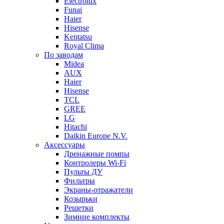
Electrolux
Funai
Haier
Hisense
Kentatsu
Royal Clima
По заводам
Midea
AUX
Haier
Hisense
TCL
GREE
LG
Hitachi
Daikin Europe N.V.
Аксессуары
Дренажные помпы
Контролеры Wi-Fi
Пульты ДУ
Фильтры
Экраны-отражатели
Козырьки
Решетки
Зимние комплекты