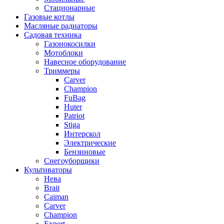
Стационарные
Газовые котлы
Масляные радиаторы
Садовая техника
Газонокосилки
Мотоблоки
Навесное оборудование
Триммеры
Carver
Champion
FuBag
Huter
Patriot
Stiga
Интерскол
Электрические
Бензиновые
Снегоуборщики
Культиваторы
Нева
Brait
Caiman
Carver
Champion
Expert