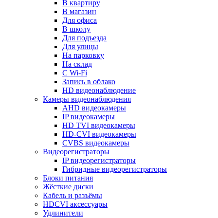
В квартиру
В магазин
Для офиса
В школу
Для подъезда
Для улицы
На парковку
На склад
С Wi-Fi
Запись в облако
HD видеонаблюдение
Камеры видеонаблюдения
AHD видеокамеры
IP видеокамеры
HD TVI видеокамеры
HD-CVI видеокамеры
CVBS видеокамеры
Видеорегистраторы
IP видеорегистраторы
Гибридные видеорегистраторы
Блоки питания
Жёсткие диски
Кабель и разъёмы
HDCVI аксессуары
Удлинители