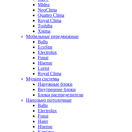
Midea
NeoClima
Quattro Clima
Royal Clima
Toshiba
Xigma
Мобильные передвижные
Ballu
EcoStar
Electrolux
Funai
Hisense
Loriot
Royal Clima
Мульти системы
Наружные блоки
Внутренние блоки
Блоки распределители
Напольно потолочные
Ballu
Electrolux
Funai
Haier
Hisense
Kentatsu