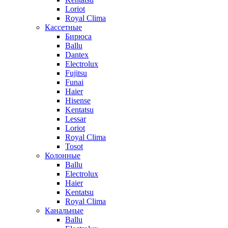
Loriot
Royal Clima
Кассетные
Бирюса
Ballu
Dantex
Electrolux
Fujitsu
Funai
Haier
Hisense
Kentatsu
Lessar
Loriot
Royal Clima
Tosot
Колонные
Ballu
Electrolux
Haier
Kentatsu
Royal Clima
Канальные
Ballu