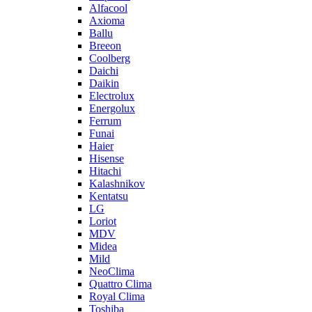
Alfacool
Axioma
Ballu
Breeon
Coolberg
Daichi
Daikin
Electrolux
Energolux
Ferrum
Funai
Haier
Hisense
Hitachi
Kalashnikov
Kentatsu
LG
Loriot
MDV
Midea
Mild
NeoClima
Quattro Clima
Royal Clima
Toshiba