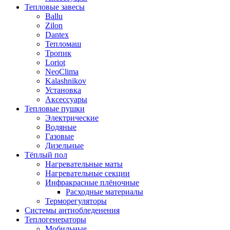
Тепловые завесы
Ballu
Zilon
Dantex
Тепломаш
Тропик
Loriot
NeoClima
Kalashnikov
Установка
Аксессуары
Тепловые пушки
Электрические
Водяные
Газовые
Дизельные
Тёплый пол
Нагревательные маты
Нагревательные секции
Инфракрасные плёночные
Расходные материалы
Терморегуляторы
Системы антиобледенения
Теплогенераторы
Мобильные