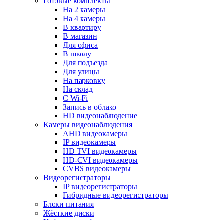
Готовые комплекты
На 2 камеры
На 4 камеры
В квартиру
В магазин
Для офиса
В школу
Для подъезда
Для улицы
На парковку
На склад
С Wi-Fi
Запись в облако
HD видеонаблюдение
Камеры видеонаблюдения
AHD видеокамеры
IP видеокамеры
HD TVI видеокамеры
HD-CVI видеокамеры
CVBS видеокамеры
Видеорегистраторы
IP видеорегистраторы
Гибридные видеорегистраторы
Блоки питания
Жёсткие диски