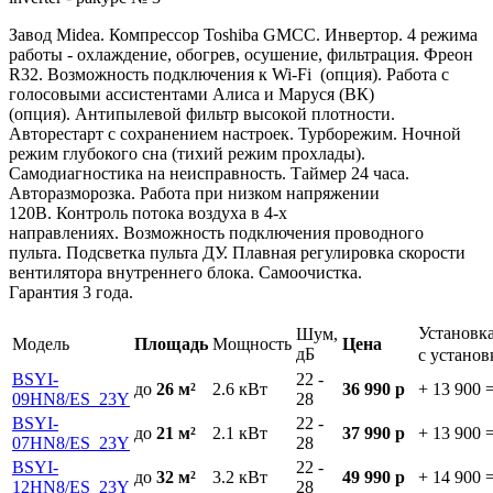
Завод Midea. Компрессор Toshiba GMCC.
Инвертор. 4 режима
работы - охлаждение, обогрев, осушение, фильтрация. Фреон
R32. Возможность подключения к Wi-Fi (опция). Работа с
голосовыми ассистентами Алиса и Маруся (ВК)
(опция). Антипылевой фильтр высокой плотности.
Авторестарт с сохранением настроек. Турборежим. Ночной
режим глубокого сна (тихий режим прохлады).
Самодиагностика на неисправность. Таймер 24 часа.
Авторазморозка. Работа при низком напряжении
120В. Контроль потока воздуха в 4-х
направлениях. Возможность подключения проводного
пульта. Подсветка пульта ДУ. Плавная регулировка скорости
вентилятора внутреннего блока. Самоочистка.
Гарантия 3 года.
Установк
Шум,
Модель
Площадь
Мощность
Цена
дБ
с устано
BSYI-
22 -
до
26 м²
2.6
кВт
36 990 р
+ 13 900
09HN8/ES_23Y
28
BSYI-
22 -
до
21 м²
2.1
кВт
37 990 р
+ 13 900
07HN8/ES_23Y
28
BSYI-
22 -
до
32 м²
3.2
кВт
49 990 р
+ 14 900
12HN8/ES_23Y
28