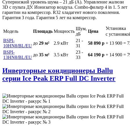
Супернизкий уровень шума – 21 дБ (А). Управление жалюзи
3D с пульта ДУ. Ионизатор воздуха. Combo-фильтр 4 in 1. 5 лет
гарантии на компрессор. R32 хладагент нового поколения.
Гарантия 3 года. Гарантия 5 лет на компрессор.
Установка
Шум,
Модель
Площадь
Мощность
Цена
дБ
с установк
BSPI-
21 -
до
29 м²
2.9
кВт
58 890 р
+ 13 900
=
7
10HN8/BL/EU
31
BSPI-
23 -
до
35 м²
3.5
кВт
64 190 р
+ 14 900
=
7
13HN8/BL/EU
33
Инверторные кондиционеры Ballu
серии Ice Peak ERP Full DC Inverter