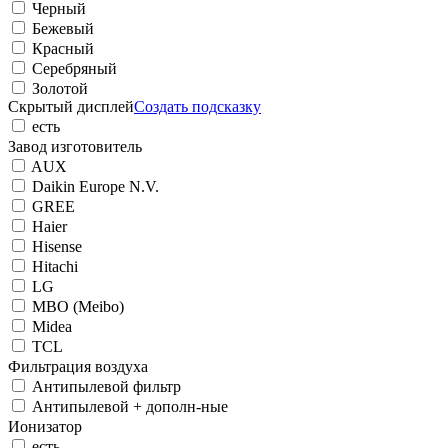
Черный
Бежевый
Красный
Серебряный
Золотой
Скрытый дисплей
Создать подсказку
есть
Завод изготовитель
AUX
Daikin Europe N.V.
GREE
Haier
Hisense
Hitachi
LG
MBO (Meibo)
Midea
TCL
Фильтрация воздуха
Антипылевой фильтр
Антипылевой + дополн-ные
Ионизатор
есть