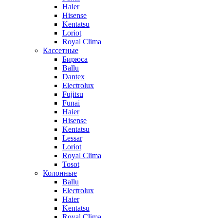
Haier
Hisense
Kentatsu
Loriot
Royal Clima
Кассетные
Бирюса
Ballu
Dantex
Electrolux
Fujitsu
Funai
Haier
Hisense
Kentatsu
Lessar
Loriot
Royal Clima
Tosot
Колонные
Ballu
Electrolux
Haier
Kentatsu
Royal Clima