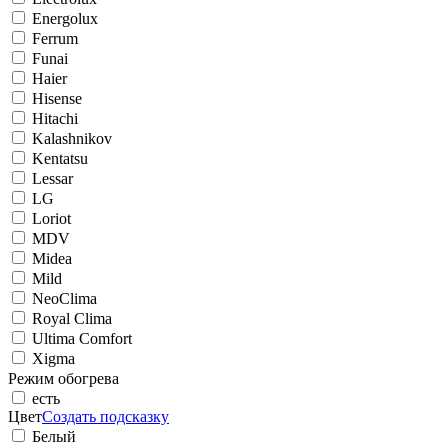
Energolux
Ferrum
Funai
Haier
Hisense
Hitachi
Kalashnikov
Kentatsu
Lessar
LG
Loriot
MDV
Midea
Mild
NeoClima
Royal Clima
Ultima Comfort
Xigma
Режим обогрева
есть
Цвет
Создать подсказку
Белый