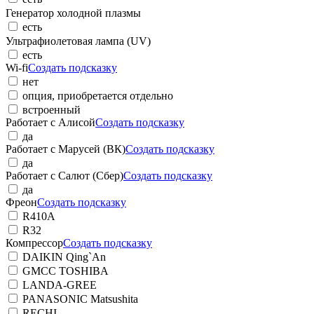
Генератор холодной плазмы
есть
Ультрафиолетовая лампа (UV)
есть
Wi-fi
Создать подсказку
нет
опция, приобретается отдельно
встроенный
Работает с Алисой
Создать подсказку
да
Работает с Марусей (ВК)
Создать подсказку
да
Работает с Салют (Сбер)
Создать подсказку
да
Фреон
Создать подсказку
R410A
R32
Компрессор
Создать подсказку
DAIKIN Qing`An
GMCC TOSHIBA
LANDA-GREE
PANASONIC Matsushita
RECHI