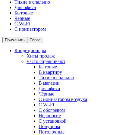
Тихие в спальню
Для офиса
Бытовые
Чёрные
С Wi-Fi
С ионизатором
Применить
Сброс
Кондиционеры
Хиты продаж
Часто спрашивают
Бытовые
В квартиру
Тихие в спальню
В магазин
Для офиса
Чёрные
С ионизатором воздуха
С Wi-Fi
С обогревом
Недорогие
С установкой
Полупром
Потолочные