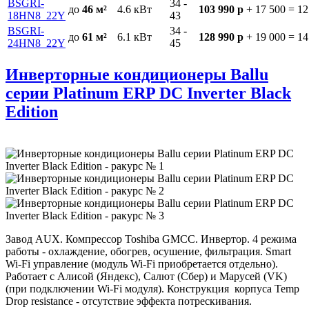
BSGRI-
34 -
до
46 м²
4.6
кВт
103 990 р
+ 17 500
=
12
18HN8_22Y
43
BSGRI-
34 -
до
61 м²
6.1
кВт
128 990 р
+ 19 000
=
14
24HN8_22Y
45
Инверторные кондиционеры Ballu
серии Platinum ERP DC Inverter Black
Edition
Завод AUX. Компрессор Toshiba GMCC.
Инвертор. 4 режима
работы - охлаждение, обогрев, осушение, фильтрация. Smart
Wi-Fi управление (модуль Wi-Fi приобретается отдельно).
Работает с Алисой (Яндекс), Салют (Сбер) и Марусей (VK)
(при подключении Wi-Fi модуля). Конструкция корпуса Temp
Drop resistance - отсутствие эффекта потрескивания.