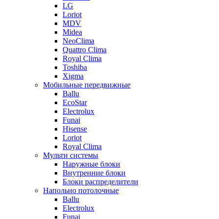
LG
Loriot
MDV
Midea
NeoClima
Quattro Clima
Royal Clima
Toshiba
Xigma
Мобильные передвижные
Ballu
EcoStar
Electrolux
Funai
Hisense
Loriot
Royal Clima
Мульти системы
Наружные блоки
Внутренние блоки
Блоки распределители
Напольно потолочные
Ballu
Electrolux
Funai