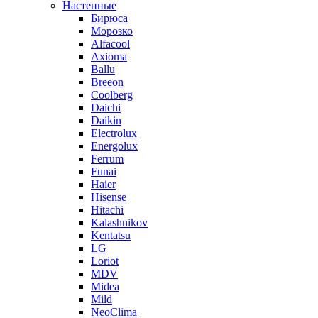
Настенные
Бирюса
Морозко
Alfacool
Axioma
Ballu
Breeon
Coolberg
Daichi
Daikin
Electrolux
Energolux
Ferrum
Funai
Haier
Hisense
Hitachi
Kalashnikov
Kentatsu
LG
Loriot
MDV
Midea
Mild
NeoClima