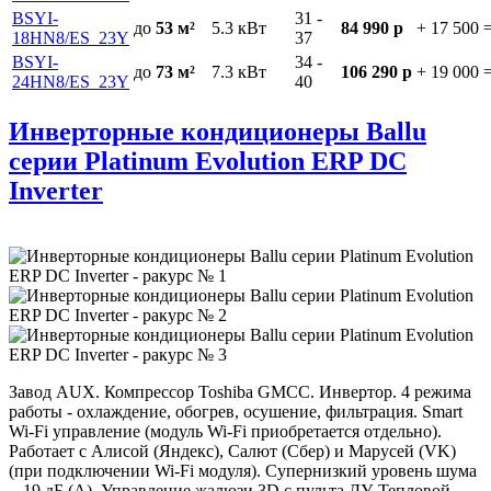
BSYI-
31 -
до
53 м²
5.3
кВт
84 990 р
+ 17 500
18HN8/ES_23Y
37
BSYI-
34 -
до
73 м²
7.3
кВт
106 290 р
+ 19 000
24HN8/ES_23Y
40
Инверторные кондиционеры Ballu
серии Platinum Evolution ERP DC
Inverter
Завод AUX. Компрессор Toshiba GMCC.
Инвертор. 4 режима
работы - охлаждение, обогрев, осушение, фильтрация. Smart
Wi-Fi управление (модуль Wi-Fi приобретается отдельно).
Работает с Алисой (Яндекс), Салют (Сбер) и Марусей (VK)
(при подключении Wi-Fi модуля). Супернизкий уровень шума
- 19 дБ (А). Управление жалюзи 3D с пульта ДУ. Тепловой