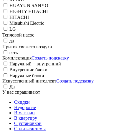
HUAYUN SANYO
HIGHLY HITACHI
HITACHI
Mitsubishi Electric
LG
Тепловой насос
да
Приток свежего воздуха
есть
Комплектация
Создать подсказку
Наружный + внутренний
Внутренние блоки
Наружные блоки
Искусственный интеллект
Создать подсказку
Да
У нас спрашивают
Cкидки
Недорогие
В магазин
В квартиру
С установкой
Сплит-системы