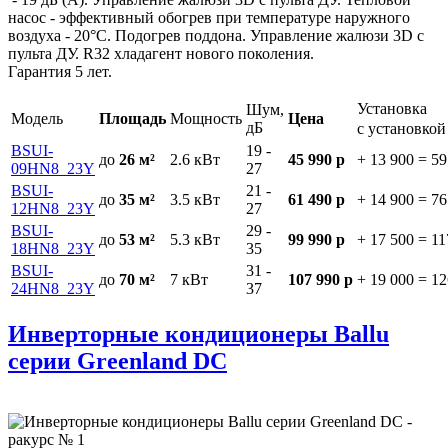
насос - эффективный обогрев при температуре наружного
воздуха - 20°C. Подогрев поддона. Управление жалюзи 3D с
пульта ДУ. R32 хладагент нового поколения.
Гарантия 5 лет.
Установка
Шум,
Модель
Площадь
Мощность
Цена
дБ
с установко
BSUI-
19 -
до
26 м²
2.6
кВт
45 990 р
+ 13 900
=
59
09HN8_23Y
27
BSUI-
21 -
до
35 м²
3.5
кВт
61 490 р
+ 14 900
=
76
12HN8_23Y
27
BSUI-
29 -
до
53 м²
5.3
кВт
99 990 р
+ 17 500
=
11
18HN8_23Y
35
BSUI-
31 -
до
70 м²
7
кВт
107 990 р
+ 19 000
=
12
24HN8_23Y
37
Инверторные кондиционеры Ballu
серии Greenland DC