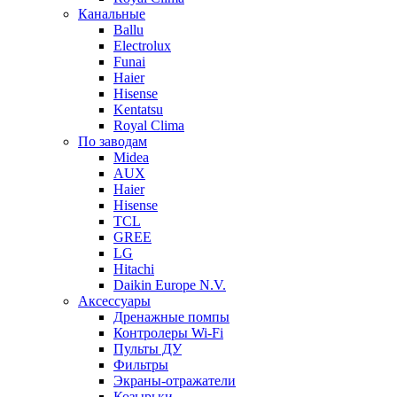
Канальные
Ballu
Electrolux
Funai
Haier
Hisense
Kentatsu
Royal Clima
По заводам
Midea
AUX
Haier
Hisense
TCL
GREE
LG
Hitachi
Daikin Europe N.V.
Аксессуары
Дренажные помпы
Контролеры Wi-Fi
Пульты ДУ
Фильтры
Экраны-отражатели
Козырьки