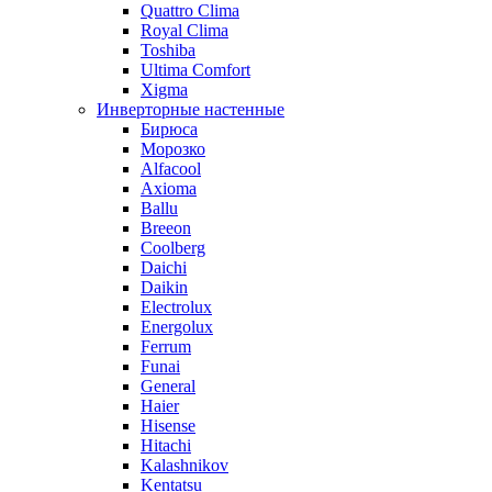
Quattro Clima
Royal Clima
Toshiba
Ultima Comfort
Xigma
Инверторные настенные
Бирюса
Морозко
Alfacool
Axioma
Ballu
Breeon
Coolberg
Daichi
Daikin
Electrolux
Energolux
Ferrum
Funai
General
Haier
Hisense
Hitachi
Kalashnikov
Kentatsu