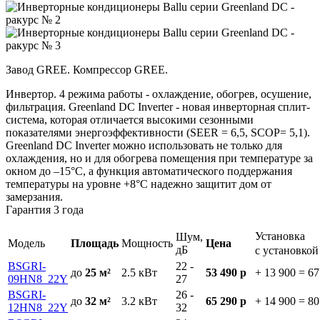
Завод GREE. Компрессор GREE.
Инвертор. 4 режима работы - охлаждение, обогрев, осушение,
фильтрация. Greenland DС Inverter - новая инверторная сплит-
система, которая отличается высокими сезонными
показателями энергоэффективности (SEER = 6,5, SCOP= 5,1).
Greenland DС Inverter можно использовать не только для
охлаждения, но и для обогрева помещения при температуре за
окном до –15°C, а функция автоматического поддержания
температуры на уровне +8°C надежно защитит дом от
замерзания.
Гарантия 3 года
Установка
Шум,
Модель
Площадь
Мощность
Цена
дБ
с установко
BSGRI-
22 -
до
25 м²
2.5
кВт
53 490 р
+ 13 900
=
67
09HN8_22Y
27
BSGRI-
26 -
до
32 м²
3.2
кВт
65 290 р
+ 14 900
=
80
12HN8_22Y
32