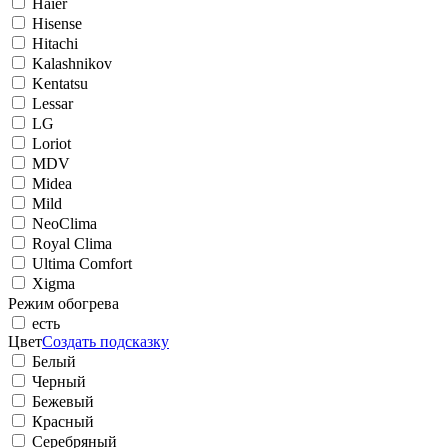
Haier
Hisense
Hitachi
Kalashnikov
Kentatsu
Lessar
LG
Loriot
MDV
Midea
Mild
NeoClima
Royal Clima
Ultima Comfort
Xigma
Режим обогрева
есть
Цвет
Создать подсказку
Белый
Черный
Бежевый
Красный
Серебряный