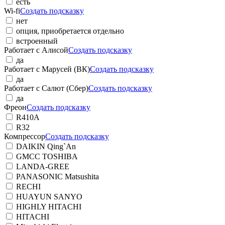
есть
Wi-fi
Создать подсказку
нет
опция, приобретается отдельно
встроенный
Работает с Алисой
Создать подсказку
да
Работает с Марусей (ВК)
Создать подсказку
да
Работает с Салют (Сбер)
Создать подсказку
да
Фреон
Создать подсказку
R410A
R32
Компрессор
Создать подсказку
DAIKIN Qing`An
GMCC TOSHIBA
LANDA-GREE
PANASONIC Matsushita
RECHI
HUAYUN SANYO
HIGHLY HITACHI
HITACHI