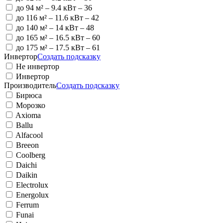
до 94 м²
– 9.4 кВт – 36
до 116 м²
– 11.6 кВт – 42
до 140 м²
– 14 кВт – 48
до 165 м²
– 16.5 кВт – 60
до 175 м²
– 17.5 кВт – 61
Инвертор
Создать подсказку
Не инвертор
Инвертор
Производитель
Создать подсказку
Бирюса
Морозко
Axioma
Ballu
Alfacool
Breeon
Coolberg
Daichi
Daikin
Electrolux
Energolux
Ferrum
Funai