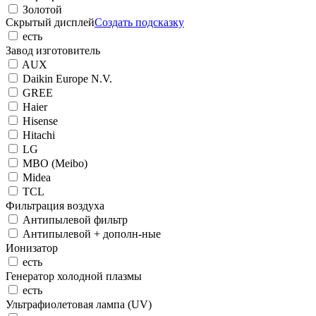
Золотой
Скрытый дисплей
Создать подсказку
есть
Завод изготовитель
AUX
Daikin Europe N.V.
GREE
Haier
Hisense
Hitachi
LG
MBO (Meibo)
Midea
TCL
Фильтрация воздуха
Антипылевой фильтр
Антипылевой + дополн-ные
Ионизатор
есть
Генератор холодной плазмы
есть
Ультрафиолетовая лампа (UV)