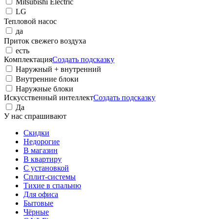
Mitsubishi Electric
LG
Тепловой насос
да
Приток свежего воздуха
есть
Комплектация
Создать подсказку
Наружный + внутренний
Внутренние блоки
Наружные блоки
Искусственный интеллект
Создать подсказку
Да
У нас спрашивают
Cкидки
Недорогие
В магазин
В квартиру
С установкой
Сплит-системы
Тихие в спальню
Для офиса
Бытовые
Чёрные