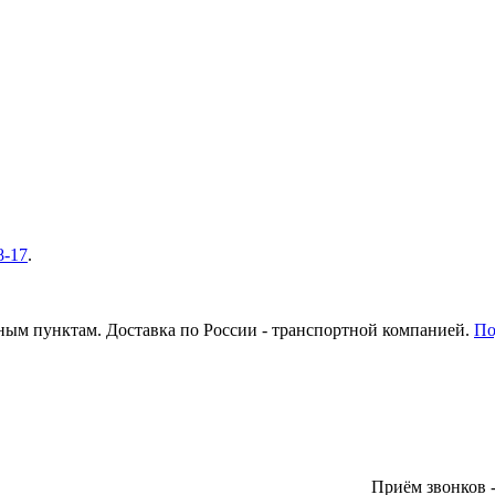
8-17
.
ым пунктам. Доставка по России - транспортной компанией.
По
Приём звонков - ПН-ПТ: 