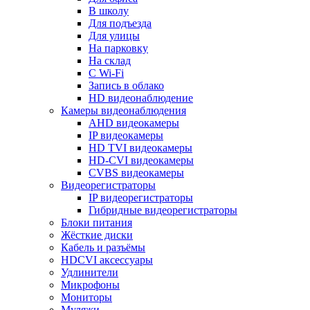
В школу
Для подъезда
Для улицы
На парковку
На склад
С Wi-Fi
Запись в облако
HD видеонаблюдение
Камеры видеонаблюдения
AHD видеокамеры
IP видеокамеры
HD TVI видеокамеры
HD-CVI видеокамеры
CVBS видеокамеры
Видеорегистраторы
IP видеорегистраторы
Гибридные видеорегистраторы
Блоки питания
Жёсткие диски
Кабель и разъёмы
HDCVI аксессуары
Удлинители
Микрофоны
Мониторы
Муляжи