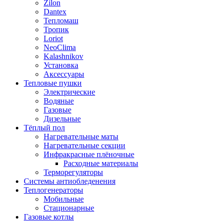
Zilon
Dantex
Тепломаш
Тропик
Loriot
NeoClima
Kalashnikov
Установка
Аксессуары
Тепловые пушки
Электрические
Водяные
Газовые
Дизельные
Тёплый пол
Нагревательные маты
Нагревательные секции
Инфракрасные плёночные
Расходные материалы
Терморегуляторы
Системы антиобледенения
Теплогенераторы
Мобильные
Стационарные
Газовые котлы