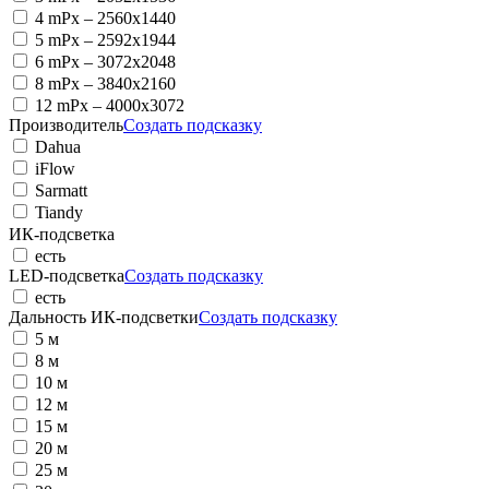
4 mPx
– 2560x1440
5 mPx
– 2592x1944
6 mPx
– 3072x2048
8 mPx
– 3840x2160
12 mPx
– 4000x3072
Производитель
Создать подсказку
Dahua
iFlow
Sarmatt
Tiandy
ИК-подсветка
есть
LED-подсветка
Создать подсказку
есть
Дальность ИК-подсветки
Создать подсказку
5 м
8 м
10 м
12 м
15 м
20 м
25 м