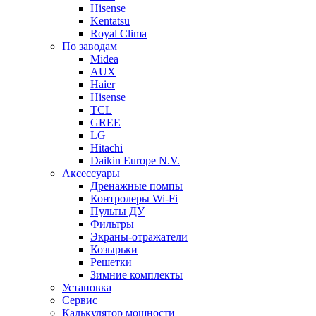
Hisense
Kentatsu
Royal Clima
По заводам
Midea
AUX
Haier
Hisense
TCL
GREE
LG
Hitachi
Daikin Europe N.V.
Аксессуары
Дренажные помпы
Контролеры Wi-Fi
Пульты ДУ
Фильтры
Экраны-отражатели
Козырьки
Решетки
Зимние комплекты
Установка
Сервис
Калькулятор мощности