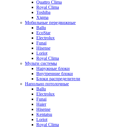
Quattro Clima
Royal Clima
Toshiba
Xigma
Мобильные передвижные
Ballu
EcoStar
Electrolux
Funai
Hisense
Loriot
Royal Clima
Мульти системы
Наружные блоки
Внутренние блоки
Блоки распределители
Напольно потолочные
Ballu
Electrolux
Funai
Haier
Hisense
Kentatsu
Loriot
Royal Clima