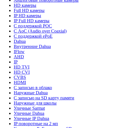
Аналоговые поворотные камеры
HD камеры
Full HD камеры
IP HD камеры
IP Full HD камеры
С поддержкой POC
С AoC (Audio over Coaxial)
С поддержкой ePoE
Dahua
Внутренние Dahua
IFlow
AHD
IP
HD TVI
HD CVI
CVBS
HDMI
С записью в облако
Наружные Dahua
С записью на SD карту памяти
Наружные для школы
Уличные Sarmat
Уличные Dahua
Уличные IP Dahua
IP поворотные на 2 мп