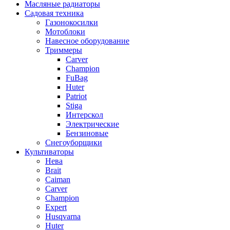
Масляные радиаторы
Садовая техника
Газонокосилки
Мотоблоки
Навесное оборудование
Триммеры
Carver
Champion
FuBag
Huter
Patriot
Stiga
Интерскол
Электрические
Бензиновые
Снегоуборщики
Культиваторы
Нева
Brait
Caiman
Carver
Champion
Expert
Husqvarna
Huter