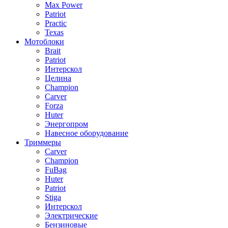
Max Power
Patriot
Practic
Texas
Мотоблоки
Brait
Patriot
Интерскол
Целина
Champion
Carver
Forza
Huter
Энергопром
Навесное оборудование
Триммеры
Carver
Champion
FuBag
Huter
Patriot
Stiga
Интерскол
Электрические
Бензиновые