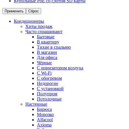
Купольные PoE со слотом SD карты
Применить
Сброс
Кондиционеры
Хиты продаж
Часто спрашивают
Бытовые
В квартиру
Тихие в спальню
В магазин
Для офиса
Чёрные
С ионизатором воздуха
С Wi-Fi
С обогревом
Недорогие
С установкой
Полупром
Потолочные
Настенные
Бирюса
Морозко
Alfacool
Axioma