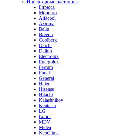
Инверторные настенные
Бирюса
Морозко
Alfacool
Axioma
Ballu
Breeon
Coolberg
Daichi
Daikin
Electrolux
Energolux
Ferrum
Funai
General
Haier
Hisense
Hitachi
Kalashnikov
Kentatsu
LG
Loriot
MDV
Midea
NeoClima