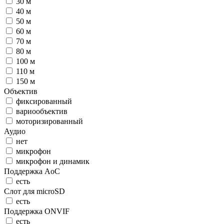
30 м
40 м
50 м
60 м
70 м
80 м
100 м
110 м
150 м
Объектив
фиксированный
вариообъектив
моторизированный
Аудио
нет
микрофон
микрофон и динамик
Поддержка AoC
есть
Слот для microSD
есть
Поддержка ONVIF
есть