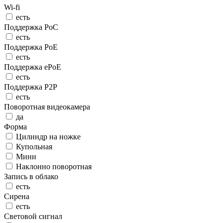
Wi-fi
есть
Поддержка PoC
есть
Поддержка PoE
есть
Поддержка ePoE
есть
Поддержка P2P
есть
Поворотная видеокамера
да
Форма
Цилиндр на ножке
Купольная
Мини
Наклонно поворотная
Запись в облако
есть
Сирена
есть
Световой сигнал