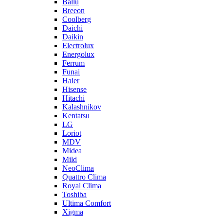
Ballu
Breeon
Coolberg
Daichi
Daikin
Electrolux
Energolux
Ferrum
Funai
Haier
Hisense
Hitachi
Kalashnikov
Kentatsu
LG
Loriot
MDV
Midea
Mild
NeoClima
Quattro Clima
Royal Clima
Toshiba
Ultima Comfort
Xigma