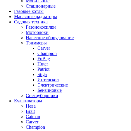
Мобильные
Стационарные
Газовые котлы
Масляные радиаторы
Садовая техника
Газонокосилки
Мотоблоки
Навесное оборудование
Триммеры
Carver
Champion
FuBag
Huter
Patriot
Stiga
Интерскол
Электрические
Бензиновые
Снегоуборщики
Культиваторы
Нева
Brait
Caiman
Carver
Champion