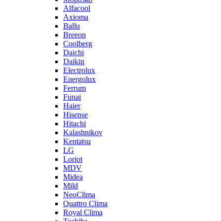
Alfacool
Axioma
Ballu
Breeon
Coolberg
Daichi
Daikin
Electrolux
Energolux
Ferrum
Funai
Haier
Hisense
Hitachi
Kalashnikov
Kentatsu
LG
Loriot
MDV
Midea
Mild
NeoClima
Quattro Clima
Royal Clima