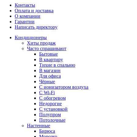
Контакты
Оплата и доставка
О компании
Гарантии
Написать директору
Кондиционеры
Хиты продаж
Часто спрашивают
Бытовые
В квартиру
Тихие в спальню
В магазин
Для офиса
Чёрные
С ионизатором воздуха
С Wi-Fi
С обогревом
Недорогие
С установкой
Полупром
Потолочные
Настенные
Бирюса
Морозко