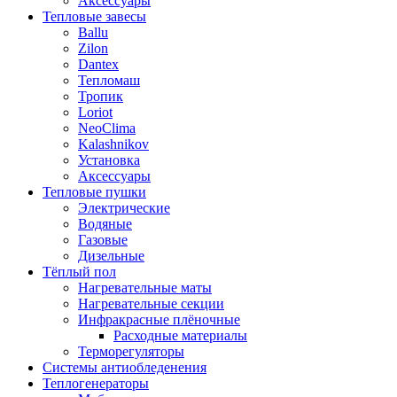
Аксессуары
Тепловые завесы
Ballu
Zilon
Dantex
Тепломаш
Тропик
Loriot
NeoClima
Kalashnikov
Установка
Аксессуары
Тепловые пушки
Электрические
Водяные
Газовые
Дизельные
Тёплый пол
Нагревательные маты
Нагревательные секции
Инфракрасные плёночные
Расходные материалы
Терморегуляторы
Системы антиобледенения
Теплогенераторы