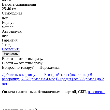
Высота скашивания
25-40 см
Самоходная
нет
Корпус
металл
Автозапуск
нет
Гарантия
1 год
Позвонить
Написать
В сети — ответим сразу.
В сети — ответим сразу.
Вопрос по товару? — Подскажем.
Добавить в корзину
Быстрый заказ (два клика)
В
рассрочку |
2 320
р/мес на 4 мес
В кредит | от
386
р/мес | до 2
лет
Оплата
нал
ичными
, безнал
ичными
, картой, СБП,
рассрочка