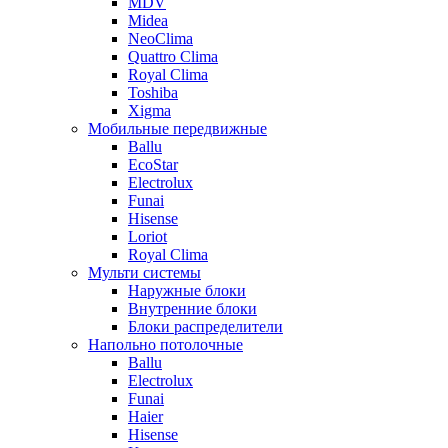
MDV
Midea
NeoClima
Quattro Clima
Royal Clima
Toshiba
Xigma
Мобильные передвижные
Ballu
EcoStar
Electrolux
Funai
Hisense
Loriot
Royal Clima
Мульти системы
Наружные блоки
Внутренние блоки
Блоки распределители
Напольно потолочные
Ballu
Electrolux
Funai
Haier
Hisense