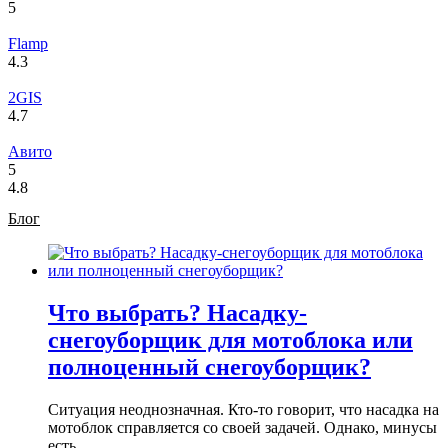
5
Flamp
4.3
2GIS
4.7
Авито
5
4.8
Блог
Что выбрать? Насадку-
снегоуборщик для мотоблока или
полноценный снегоуборщик?
Ситуация неоднозначная. Кто-то говорит, что насадка на
мотоблок справляется со своей задачей. Однако, минусы
есть.