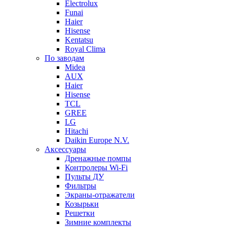
Electrolux
Funai
Haier
Hisense
Kentatsu
Royal Clima
По заводам
Midea
AUX
Haier
Hisense
TCL
GREE
LG
Hitachi
Daikin Europe N.V.
Аксессуары
Дренажные помпы
Контролеры Wi-Fi
Пульты ДУ
Фильтры
Экраны-отражатели
Козырьки
Решетки
Зимние комплекты