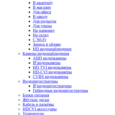
В квартиру
В магазин
Для офиса
В школу
Для подъезда
Для улицы
На парковку
На склад
С Wi-Fi
Запись в облако
HD видеонаблюдение
Камеры видеонаблюдения
AHD видеокамеры
IP видеокамеры
HD TVI видеокамеры
HD-CVI видеокамеры
CVBS видеокамеры
Видеорегистраторы
IP видеорегистраторы
Гибридные видеорегистраторы
Блоки питания
Жёсткие диски
Кабель и разъёмы
HDCVI аксессуары
Удлинители