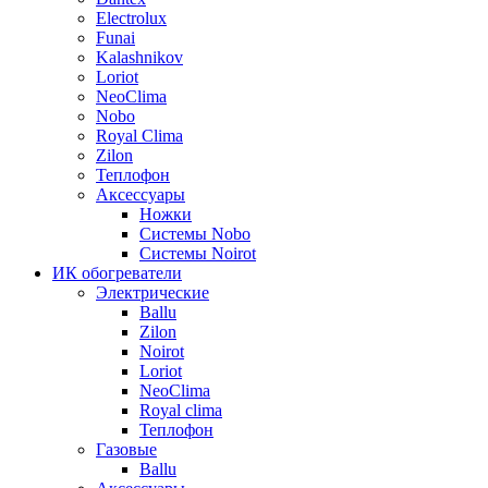
Electrolux
Funai
Kalashnikov
Loriot
NeoClima
Nobo
Royal Clima
Zilon
Теплофон
Аксессуары
Ножки
Системы Nobo
Системы Noirot
ИК обогреватели
Электрические
Ballu
Zilon
Noirot
Loriot
NeoClima
Royal clima
Теплофон
Газовые
Ballu