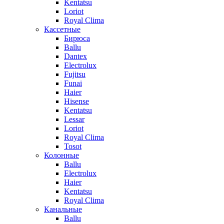
Kentatsu
Loriot
Royal Clima
Кассетные
Бирюса
Ballu
Dantex
Electrolux
Fujitsu
Funai
Haier
Hisense
Kentatsu
Lessar
Loriot
Royal Clima
Tosot
Колонные
Ballu
Electrolux
Haier
Kentatsu
Royal Clima
Канальные
Ballu