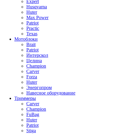
Expert
Husqvarna
Huter
Max Power
Patriot
Practic
Texas
Мотоблоки
Brait
Patriot
Интерскол
Целина
Champion
Carver
Forza
Huter
Энергопром
Навесное оборудование
Триммеры
Carver
Champion
FuBag
Huter
Patriot
Stiga