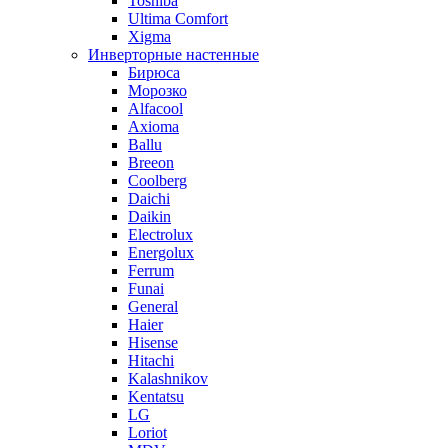
Toshiba
Ultima Comfort
Xigma
Инверторные настенные
Бирюса
Морозко
Alfacool
Axioma
Ballu
Breeon
Coolberg
Daichi
Daikin
Electrolux
Energolux
Ferrum
Funai
General
Haier
Hisense
Hitachi
Kalashnikov
Kentatsu
LG
Loriot