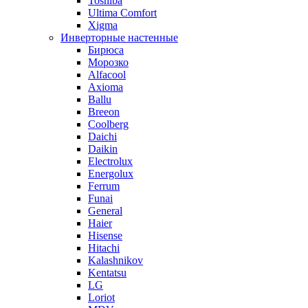
Toshiba
Ultima Comfort
Xigma
Инверторные настенные
Бирюса
Морозко
Alfacool
Axioma
Ballu
Breeon
Coolberg
Daichi
Daikin
Electrolux
Energolux
Ferrum
Funai
General
Haier
Hisense
Hitachi
Kalashnikov
Kentatsu
LG
Loriot