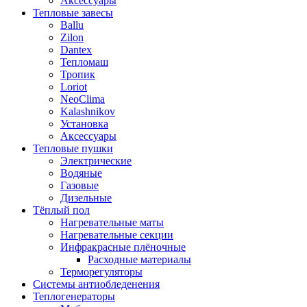
Аксессуары
Тепловые завесы
Ballu
Zilon
Dantex
Тепломаш
Тропик
Loriot
NeoClima
Kalashnikov
Установка
Аксессуары
Тепловые пушки
Электрические
Водяные
Газовые
Дизельные
Тёплый пол
Нагревательные маты
Нагревательные секции
Инфракрасные плёночные
Расходные материалы
Терморегуляторы
Системы антиобледенения
Теплогенераторы