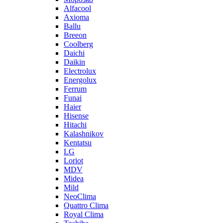
Alfacool
Axioma
Ballu
Breeon
Coolberg
Daichi
Daikin
Electrolux
Energolux
Ferrum
Funai
Haier
Hisense
Hitachi
Kalashnikov
Kentatsu
LG
Loriot
MDV
Midea
Mild
NeoClima
Quattro Clima
Royal Clima