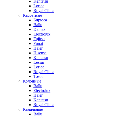
Kentatsu
Loriot
Royal Clima
Кассетные
Бирюса
Ballu
Dantex
Electrolux
Fujitsu
Funai
Haier
Hisense
Kentatsu
Lessar
Loriot
Royal Clima
Tosot
Колонные
Ballu
Electrolux
Haier
Kentatsu
Royal Clima
Канальные
Ballu