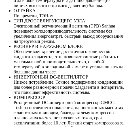
6 датчиков температуры и 2 датчика давления (на
линиях высокого и низкого давления) Sanhua.
ОТТАЙКА
По времени, ТЭНом.
ТИП ДРОССЕЛИРУЮЩЕГО УЗЛА
Электронный регулирующий вентиль (ЭРВ) Sanhua
повышает холодопроизводительность системы без
увеличения энергозатрат, быстрый выход оборудования
на требуемый режим.
РЕСИВЕР В НАРУЖНОМ БЛОКЕ
Обеспечивает хранение достаточного количество
жидкого хладагента, что позволяет системе работать с
максимальной производительностью, с любой
температурой в холодильной камере и устанавливать на
большие длины трасс.
ИНВЕРТОРНЫЙ DC-ВЕНТИЛЯТОР
Низкое потребление. Точное поддержание конденсации
для более равномерной подачи хладагента в испаритель,
что повышает эффективность системы.
КОМПРЕССОР
Ротационный DС-инверторный компрессор GMCC-
Toshiba последнего поколения, на постоянных магнитах
с частотным приводом, благодаря чему компрессор
плавно запускается, нет пусковых токов, срок
эксплуатации более 10 лет. Легкий старт компрессора за