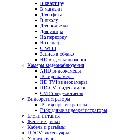
В квартиру
В магазин
Для офиса
В школу
Для подъезда
Для улицы
На парковку
На склад
С Wi-Fi
Запись в облако
HD видеонаблюдение
Камеры видеонаблюдения
AHD видеокамеры
IP видеокамеры
HD TVI видеокамеры
HD-CVI видеокамеры
CVBS видеокамеры
Видеорегистраторы
IP видеорегистраторы
Гибридные видеорегистраторы
Блоки питания
Жёсткие диски
Кабель и разъёмы
HDCVI аксессуары
Удлинители