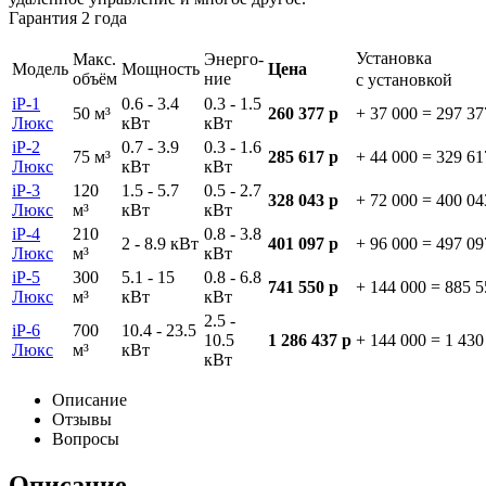
Гарантия 2 года
Установка
Макс.
Энерго-
Модель
Мощность
Цена
объём
ние
с установкой
iP-1
0.6 - 3.4
0.3 - 1.5
50 м³
260 377 р
+ 37 000
=
297 37
Люкс
кВт
кВт
iP-2
0.7 - 3.9
0.3 - 1.6
75 м³
285 617 р
+ 44 000
=
329 61
Люкс
кВт
кВт
iP-3
120
1.5 - 5.7
0.5 - 2.7
328 043 р
+ 72 000
=
400 04
Люкс
м³
кВт
кВт
iP-4
210
0.8 - 3.8
2 - 8.9 кВт
401 097 р
+ 96 000
=
497 09
Люкс
м³
кВт
iP-5
300
5.1 - 15
0.8 - 6.8
741 550 р
+ 144 000
=
885 5
Люкс
м³
кВт
кВт
2.5 -
iP-6
700
10.4 - 23.5
10.5
1 286 437 р
+ 144 000
=
1 430
Люкс
м³
кВт
кВт
Описание
Отзывы
Вопросы
Описание