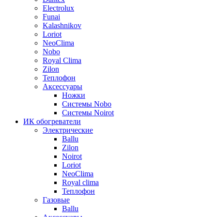
Electrolux
Funai
Kalashnikov
Loriot
NeoClima
Nobo
Royal Clima
Zilon
Теплофон
Аксессуары
Ножки
Системы Nobo
Системы Noirot
ИК обогреватели
Электрические
Ballu
Zilon
Noirot
Loriot
NeoClima
Royal clima
Теплофон
Газовые
Ballu