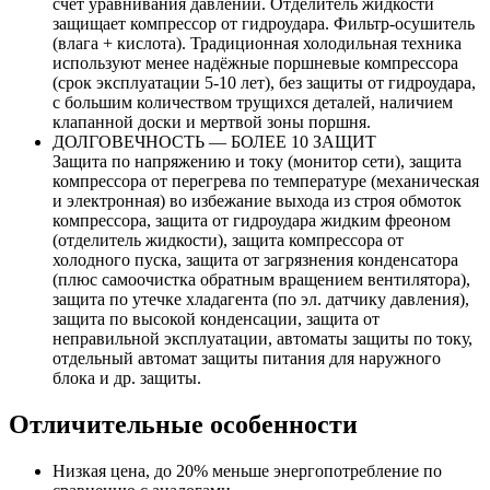
счет уравнивания давлений. Отделитель жидкости
защищает компрессор от гидроудара. Фильтр-осушитель
(влага + кислота). Традиционная холодильная техника
используют менее надёжные поршневые компрессора
(срок эксплуатации 5-10 лет), без защиты от гидроудара,
с большим количеством трущихся деталей, наличием
клапанной доски и мертвой зоны поршня.
ДОЛГОВЕЧНОСТЬ — БОЛЕЕ 10 ЗАЩИТ
Защита по напряжению и току (монитор сети), защита
компрессора от перегрева по температуре (механическая
и электронная) во избежание выхода из строя обмоток
компрессора, защита от гидроудара жидким фреоном
(отделитель жидкости), защита компрессора от
холодного пуска, защита от загрязнения конденсатора
(плюс самоочистка обратным вращением вентилятора),
защита по утечке хладагента (по эл. датчику давления),
защита по высокой конденсации, защита от
неправильной эксплуатации, автоматы защиты по току,
отдельный автомат защиты питания для наружного
блока и др. защиты.
Отличительные особенности
Низкая цена, до 20% меньше энергопотребление по