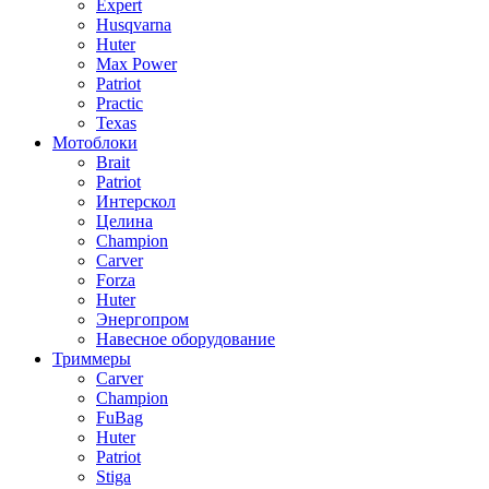
Expert
Husqvarna
Huter
Max Power
Patriot
Practic
Texas
Мотоблоки
Brait
Patriot
Интерскол
Целина
Champion
Carver
Forza
Huter
Энергопром
Навесное оборудование
Триммеры
Carver
Champion
FuBag
Huter
Patriot
Stiga