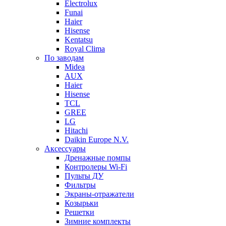
Electrolux
Funai
Haier
Hisense
Kentatsu
Royal Clima
По заводам
Midea
AUX
Haier
Hisense
TCL
GREE
LG
Hitachi
Daikin Europe N.V.
Аксессуары
Дренажные помпы
Контролеры Wi-Fi
Пульты ДУ
Фильтры
Экраны-отражатели
Козырьки
Решетки
Зимние комплекты