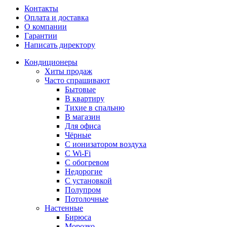
Контакты
Оплата и доставка
О компании
Гарантии
Написать директору
Кондиционеры
Хиты продаж
Часто спрашивают
Бытовые
В квартиру
Тихие в спальню
В магазин
Для офиса
Чёрные
С ионизатором воздуха
С Wi-Fi
С обогревом
Недорогие
С установкой
Полупром
Потолочные
Настенные
Бирюса
Морозко