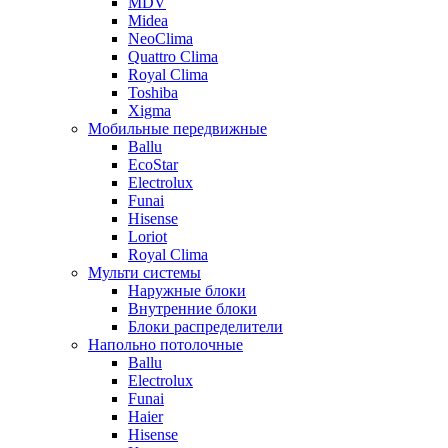
MDV
Midea
NeoClima
Quattro Clima
Royal Clima
Toshiba
Xigma
Мобильные передвижные
Ballu
EcoStar
Electrolux
Funai
Hisense
Loriot
Royal Clima
Мульти системы
Наружные блоки
Внутренние блоки
Блоки распределители
Напольно потолочные
Ballu
Electrolux
Funai
Haier
Hisense