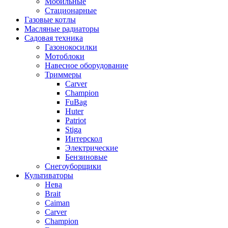
Мобильные
Стационарные
Газовые котлы
Масляные радиаторы
Садовая техника
Газонокосилки
Мотоблоки
Навесное оборудование
Триммеры
Carver
Champion
FuBag
Huter
Patriot
Stiga
Интерскол
Электрические
Бензиновые
Снегоуборщики
Культиваторы
Нева
Brait
Caiman
Carver
Champion