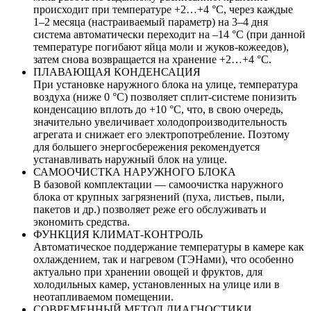
происходит при температуре +2…+4 °C, через каждые
1–2 месяца (настраиваемый параметр) на 3–4 дня
система автоматически переходит на –14 °C (при данной
температуре погибают яйца моли и жуков-кожеедов),
затем снова возвращается на хранение +2…+4 °C.
ПЛАВАЮЩАЯ КОНДЕНСАЦИЯ
При установке наружного блока на улице, температура
воздуха (ниже 0 °C) позволяет сплит-системе понизить
конденсацию вплоть до +10 °C, что, в свою очередь,
значительно увеличивает холодопроизводительность
агрегата и снижает его электропотребление. Поэтому
для большего энергосбережения рекомендуется
устанавливать наружный блок на улице.
САМООЧИСТКА НАРУЖНОГО БЛОКА
В базовой комплектации — самоочистка наружного
блока от крупных загрязнений (пуха, листьев, пыли,
пакетов и др.) позволяет реже его обслуживать и
экономить средства.
ФУНКЦИЯ КЛИМАТ-КОНТРОЛЬ
Автоматическое поддержание температуры в камере как
охлаждением, так и нагревом (ТЭНами), что особенно
актуально при хранении овощей и фруктов, для
холодильных камер, установленных на улице или в
неотапливаемом помещении.
СОВРЕМЕННЫЙ МЕТОД ДИАГНОСТИКИ