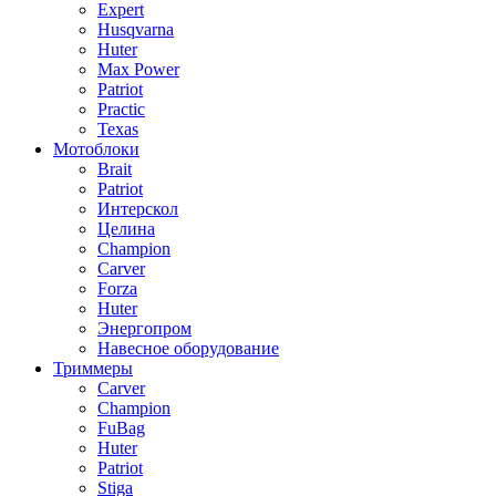
Expert
Husqvarna
Huter
Max Power
Patriot
Practic
Texas
Мотоблоки
Brait
Patriot
Интерскол
Целина
Champion
Carver
Forza
Huter
Энергопром
Навесное оборудование
Триммеры
Carver
Champion
FuBag
Huter
Patriot
Stiga