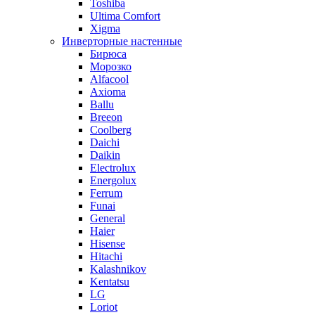
Toshiba
Ultima Comfort
Xigma
Инверторные настенные
Бирюса
Морозко
Alfacool
Axioma
Ballu
Breeon
Coolberg
Daichi
Daikin
Electrolux
Energolux
Ferrum
Funai
General
Haier
Hisense
Hitachi
Kalashnikov
Kentatsu
LG
Loriot