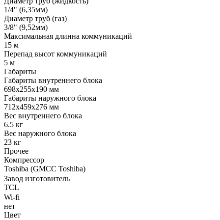
Диаметр труб (жидкость)
1/4" (6,35мм)
Диаметр труб (газ)
3/8" (9,52мм)
Максимальная длинна коммуникаций
15 м
Перепад высот коммуникаций
5 м
Габариты
Габариты внутреннего блока
698x255x190 мм
Габариты наружного блока
712x459x276 мм
Вес внутреннего блока
6.5 кг
Вес наружного блока
23 кг
Прочее
Компрессор
Toshiba (GMCC Toshiba)
Завод изготовитель
TCL
Wi-fi
нет
Цвет