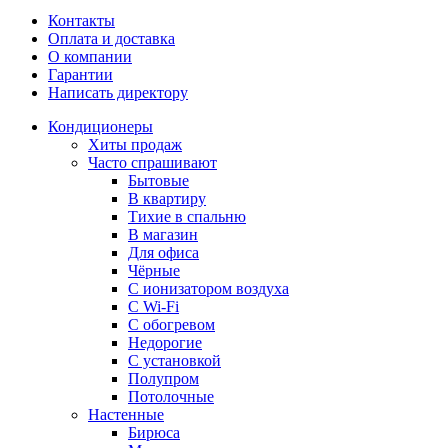
Контакты
Оплата и доставка
О компании
Гарантии
Написать директору
Кондиционеры
Хиты продаж
Часто спрашивают
Бытовые
В квартиру
Тихие в спальню
В магазин
Для офиса
Чёрные
С ионизатором воздуха
С Wi-Fi
С обогревом
Недорогие
С установкой
Полупром
Потолочные
Настенные
Бирюса