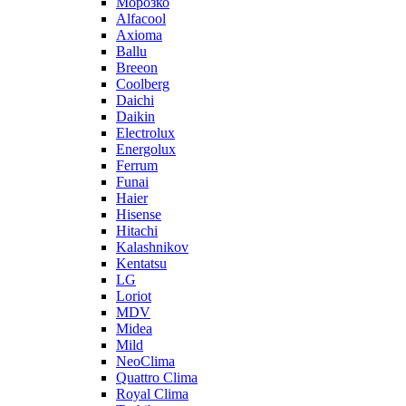
Морозко
Alfacool
Axioma
Ballu
Breeon
Coolberg
Daichi
Daikin
Electrolux
Energolux
Ferrum
Funai
Haier
Hisense
Hitachi
Kalashnikov
Kentatsu
LG
Loriot
MDV
Midea
Mild
NeoClima
Quattro Clima
Royal Clima