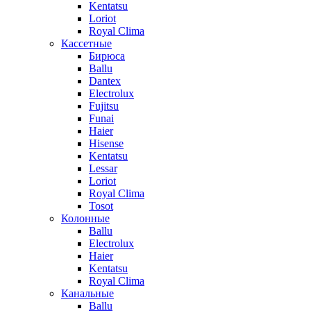
Kentatsu
Loriot
Royal Clima
Кассетные
Бирюса
Ballu
Dantex
Electrolux
Fujitsu
Funai
Haier
Hisense
Kentatsu
Lessar
Loriot
Royal Clima
Tosot
Колонные
Ballu
Electrolux
Haier
Kentatsu
Royal Clima
Канальные
Ballu