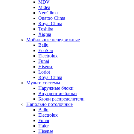
MDV
Midea
NeoClima
Quattro Clima
Royal Clima
Toshiba
Xigma
Мобильные передвижные
Ballu
EcoStar
Electrolux
Funai
Hisense
Loriot
Royal Clima
Мульти системы
Наружные блоки
Внутренние блоки
Блоки распределители
Напольно потолочные
Ballu
Electrolux
Funai
Haier
Hisense