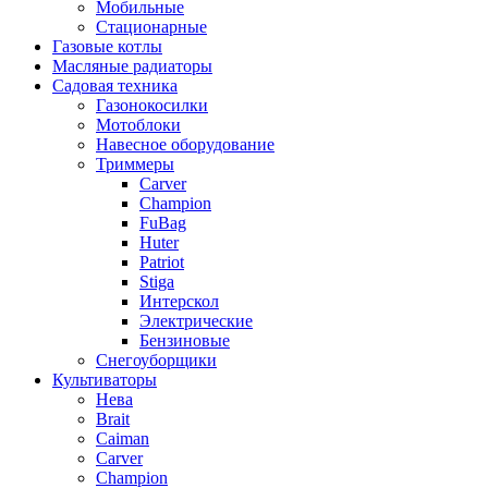
Мобильные
Стационарные
Газовые котлы
Масляные радиаторы
Садовая техника
Газонокосилки
Мотоблоки
Навесное оборудование
Триммеры
Carver
Champion
FuBag
Huter
Patriot
Stiga
Интерскол
Электрические
Бензиновые
Снегоуборщики
Культиваторы
Нева
Brait
Caiman
Carver
Champion