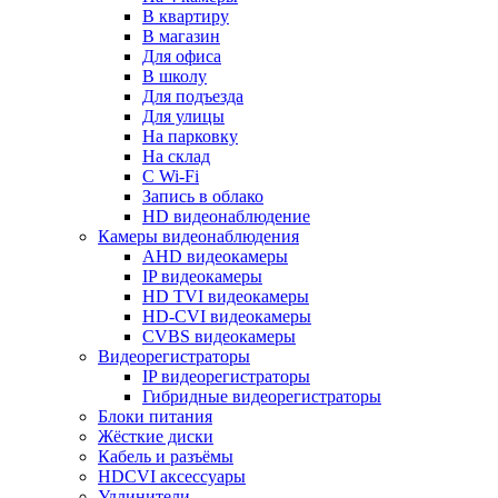
В квартиру
В магазин
Для офиса
В школу
Для подъезда
Для улицы
На парковку
На склад
С Wi-Fi
Запись в облако
HD видеонаблюдение
Камеры видеонаблюдения
AHD видеокамеры
IP видеокамеры
HD TVI видеокамеры
HD-CVI видеокамеры
CVBS видеокамеры
Видеорегистраторы
IP видеорегистраторы
Гибридные видеорегистраторы
Блоки питания
Жёсткие диски
Кабель и разъёмы
HDCVI аксессуары
Удлинители