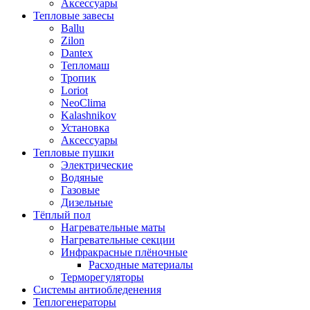
Аксессуары
Тепловые завесы
Ballu
Zilon
Dantex
Тепломаш
Тропик
Loriot
NeoClima
Kalashnikov
Установка
Аксессуары
Тепловые пушки
Электрические
Водяные
Газовые
Дизельные
Тёплый пол
Нагревательные маты
Нагревательные секции
Инфракрасные плёночные
Расходные материалы
Терморегуляторы
Системы антиобледенения
Теплогенераторы