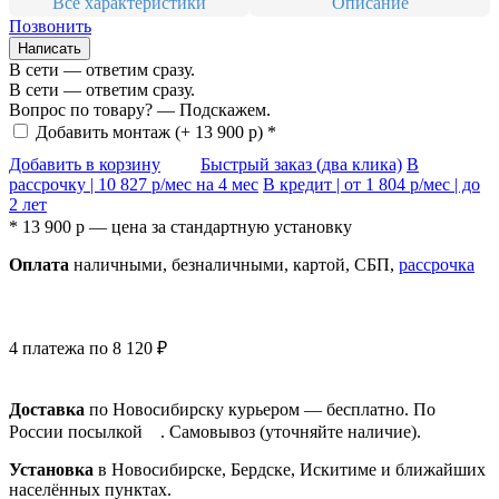
Все характеристики
Описание
Позвонить
Написать
В сети — ответим сразу.
В сети — ответим сразу.
Вопрос по товару? — Подскажем.
Добавить монтаж
(+ 13 900 р) *
Добавить в корзину
Быстрый заказ (два клика)
В
рассрочку |
10 827
р/мес на 4 мес
В кредит | от
1 804
р/мес | до
2 лет
* 13 900 р — цена за
стандартную установку
Оплата
нал
ичными
, безнал
ичными
, картой, СБП,
рассрочка
4 платежа по 8 120 ₽
Доставка
по Новосибирску курьером — бесплатно. По
России посылкой
. Самовывоз (уточняйте наличие).
Установка
в Новосибирске, Бердске, Искитиме и ближайших
населённых пунктах.