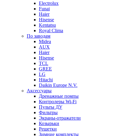
Electrolux
Funai
Haier
Hisense
Kentatsu
Royal Clima
По заводам
Midea
AUX
Haier
Hisense
TCL
GREE
LG
Hitachi
Daikin Europe N.V.
Аксессуары
Дренажные помпы
Контролеры Wi-Fi
Пульты ДУ
Фильтры
Экраны-отражатели
Козырьки
Решетки
Зимние комплекты