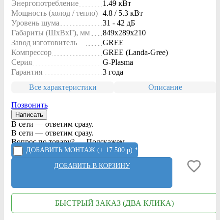
Энергопотребление
1.49 кВт
Мощность (холод / тепло)
4.8 / 5.3 кВт
Уровень шума
31 - 42 дБ
Габариты (ШxВxГ), мм
849x289x210
Завод изготовитель
GREE
Компрессор
GREE (Landa-Gree)
Серия
G-Plasma
Гарантия
3 года
Все характеристики
Описание
Позвонить
Написать
В сети — ответим сразу.
В сети — ответим сразу.
Вопрос по товару? — Подскажем.
ДОБАВИТЬ МОНТАЖ
(+ 17 500 р) *
ДОБАВИТЬ В КОРЗИНУ
БЫСТРЫЙ ЗАКАЗ (ДВА КЛИКА)