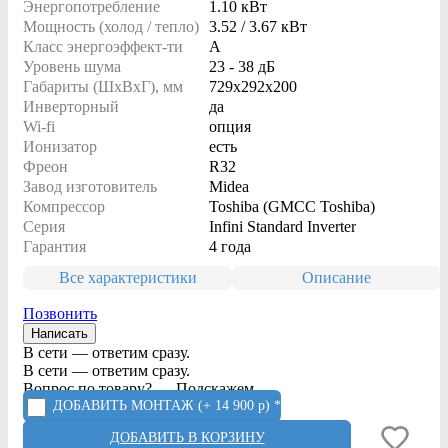
Энергопотребление
1.10 кВт
Мощность (холод / тепло)
3.52 / 3.67 кВт
Класс энергоэффект-ти
A
Уровень шума
23 - 38 дБ
Габариты (ШxВxГ), мм
729x292x200
Инверторный
да
Wi-fi
опция
Ионизатор
есть
Фреон
R32
Завод изготовитель
Midea
Компрессор
Toshiba (GMCC Toshiba)
Серия
Infini Standard Inverter
Гарантия
4 года
Все характеристики
Описание
Позвонить
Написать
В сети — ответим сразу.
В сети — ответим сразу.
Вопрос по товару? — Подскажем.
ДОБАВИТЬ МОНТАЖ
(+ 14 900 р) *
ДОБАВИТЬ В КОРЗИНУ