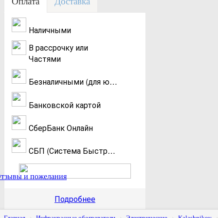
Оплата
Доставка
Наличными
В рассрочку или
Частями
Безналичными (для юр. и физ. лиц)
Банковской картой
СберБанк Онлайн
СБП (Система Быстрых Платежей)
Подробнее
Главная
Инфракрасные обогреватели
Электрические
Kalashnikov