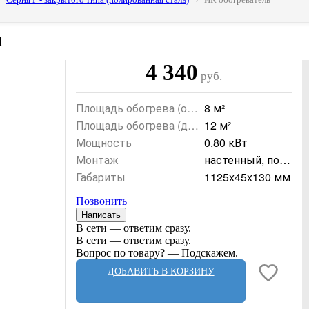
1
4 340
руб.
Площадь обогрева (осн
8 м²
овной)
Площадь обогрева (доп
12 м²
олнительный)
Мощность
0.80 кВт
Монтаж
настенный, пото
лочный
Габариты
1125x45x130 мм
Позвонить
Написать
В сети — ответим сразу.
В сети — ответим сразу.
Вопрос по товару? — Подскажем.
ДОБАВИТЬ В КОРЗИНУ