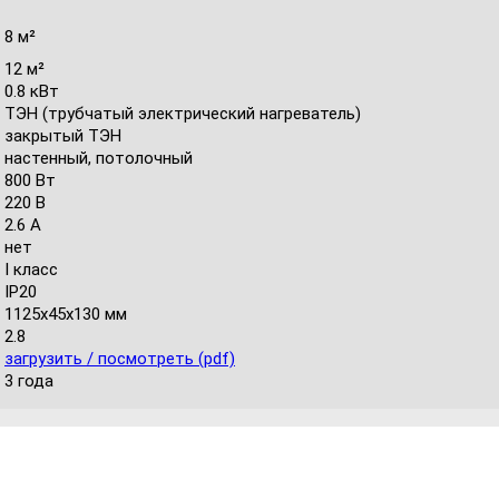
8 м²
12 м²
0.8 кВт
ТЭН (трубчатый электрический нагреватель)
закрытый ТЭН
настенный, потолочный
800 Вт
220 В
2.6 А
нет
I класс
IP20
1125x45x130 мм
2.8
загрузить / посмотреть (pdf)
3 года